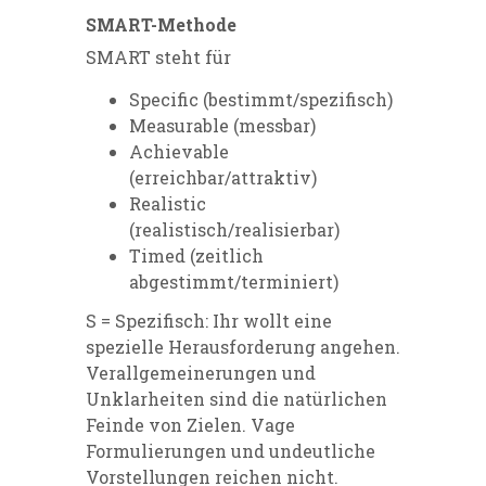
SMART-Methode
SMART steht für
S
pecific (bestimmt/spezifisch)
M
easurable (messbar)
A
chievable
(erreichbar/attraktiv)
R
ealistic
(realistisch/realisierbar)
T
imed (zeitlich
abgestimmt/terminiert)
S = Spezifisch:
Ihr wollt eine
spezielle Herausforderung angehen.
Verallgemeinerungen und
Unklarheiten
sind die natürlichen
Feinde von Zielen. Vage
Formulierungen und undeutliche
Vorstellungen reichen nicht.