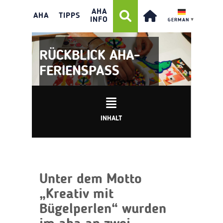
AHA
AHA
TIPPS
INFO
GERMAN
▼
RÜCKBLICK AHA-
FERIENSPASS
INHALT
Unter dem Motto
„Kreativ mit
Bügelperlen“ wurden