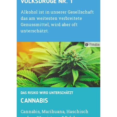
VOLKSDROGE NR. 1
Alkohol ist in unserer Gesellschaft
das am weitesten verbreitete
Genussmittel, wird aber oft
unterschätzt.
Fotolia
DAS RISIKO WIRD UNTERSCHÄTZT
CANNABIS
Cannabis, Marihuana, Haschisch