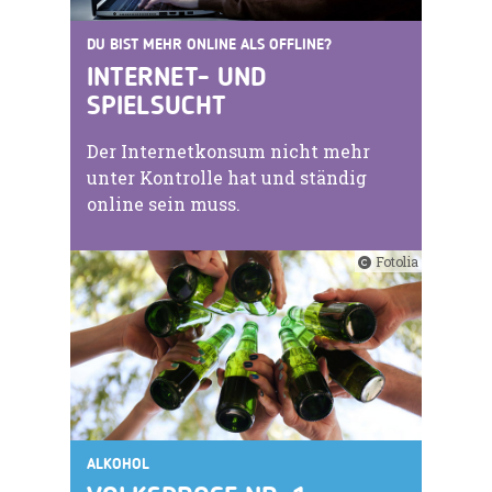
DU BIST MEHR ONLINE ALS OFFLINE?
INTERNET- UND
SPIELSUCHT
Der Internetkonsum nicht mehr
unter Kontrolle hat und ständig
online sein muss.
Fotolia
ALKOHOL