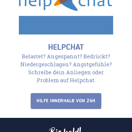
HELPCHAT
Belastet? Angespannt? Bedrückt?
Niedergeschlagen? Angstgefühle?
Schreibe dein Anliegen oder
Problem auf Helpchat.
HILFE INNERHALB VON 24H