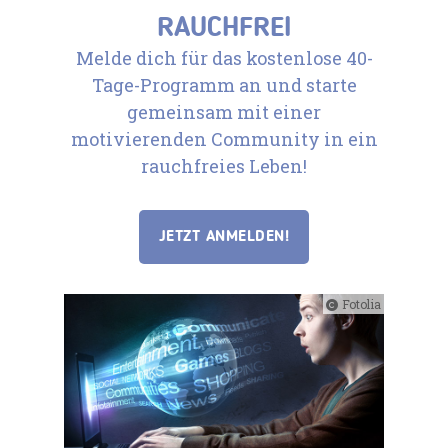
RAUCHFREI
Melde dich für das kostenlose 40-
Tage-Programm an und starte
gemeinsam mit einer
motivierenden Community in ein
rauchfreies Leben!
JETZT ANMELDEN!
Fotolia