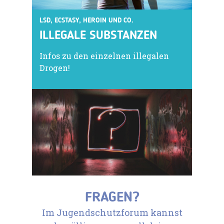
LSD, ECSTASY, HEROIN UND CO.
ILLEGALE SUBSTANZEN
Infos zu den einzelnen illegalen
Drogen!
FRAGEN?
Im Jugendschutzforum kannst