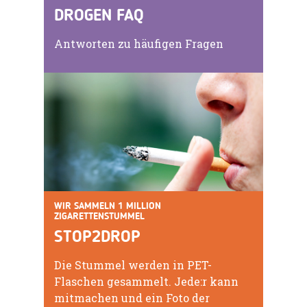
DROGEN FAQ
Antworten zu häufigen Fragen
WIR SAMMELN 1 MILLION
ZIGARETTENSTUMMEL
STOP2DROP
Die Stummel werden in PET-
Flaschen gesammelt. Jede:r kann
mitmachen und ein Foto der