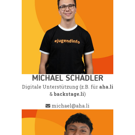
MICHAEL SCHÄDLER
Digitale Unterstützung (z.B. für
aha.li
&
backstage.li
)
michael@aha.li