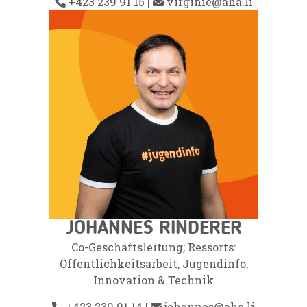
+423 239 91 15
|
virginie@aha.li
JOHANNES RINDERER
Co-Geschäftsleitung; Ressorts:
Öffentlichkeitsarbeit, Jugendinfo,
Innovation & Technik
+423 239 91 14
|
johannes@aha.li