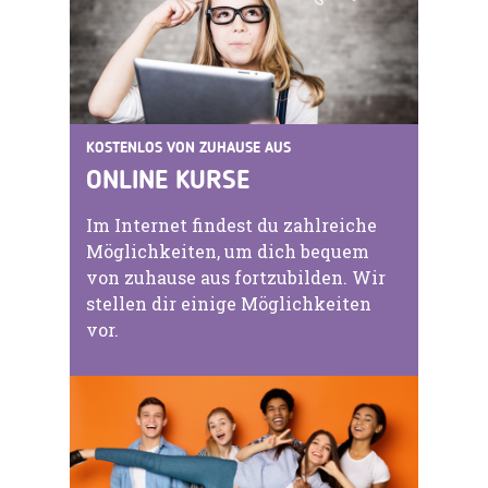
KOSTENLOS VON ZUHAUSE AUS
ONLINE KURSE
Im Internet findest du zahlreiche
Möglichkeiten, um dich bequem
von zuhause aus fortzubilden. Wir
stellen dir einige Möglichkeiten
vor.