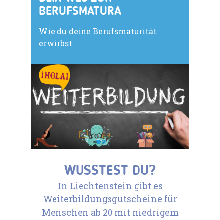
BERUFSMATURA
Wie du deine Berufsmaturität
erwirbst.
WUSSTEST DU?
In Liechtenstein gibt es
Weiterbildungsgutscheine für
Menschen ab 20 mit niedrigem