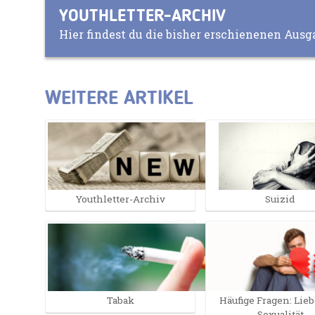
YOUTHLETTER-ARCHIV
Hier findest du die bisher erschienenen Ausg
WEITERE ARTIKEL
Youthletter-Archiv
Suizid
Tabak
Häufige Fragen: Lie
Sexualität