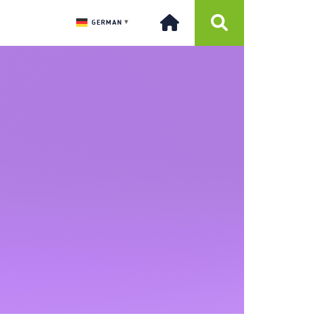
GERMAN
▼