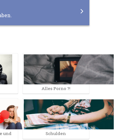
aben.
Alles Porno ?!
be und
Schulden