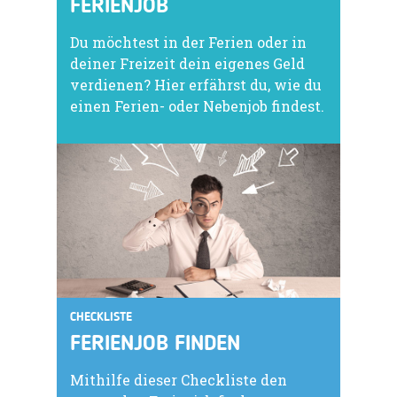
FERIENJOB
Du möchtest in der Ferien oder in
deiner Freizeit dein eigenes Geld
verdienen? Hier erfährst du, wie du
einen Ferien- oder Nebenjob findest.
CHECKLISTE
FERIENJOB FINDEN
Mithilfe dieser Checkliste den