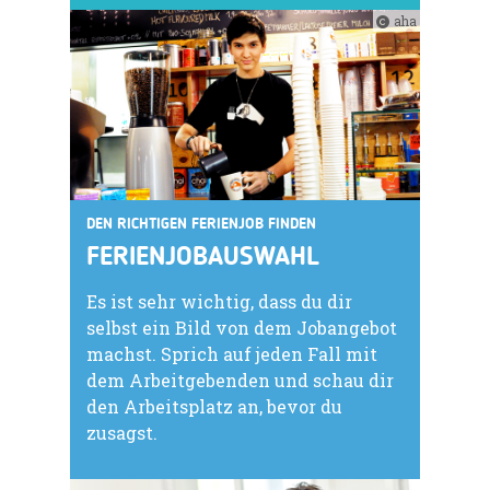
aha
DEN RICHTIGEN FERIENJOB FINDEN
FERIENJOBAUSWAHL
Es ist sehr wichtig, dass du dir
selbst ein Bild von dem Jobangebot
machst. Sprich auf jeden Fall mit
dem Arbeitgebenden und schau dir
den Arbeitsplatz an, bevor du
zusagst.