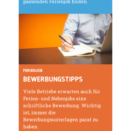
passenden Ferienjob finden.
FERIENJOB
BEWERBUNGSTIPPS
Viele Betriebe erwarten auch für
Ferien- und Nebenjobs eine
schriftliche Bewerbung. Wichtig
ist, immer die
Bewerbungsunterlagen parat zu
haben.