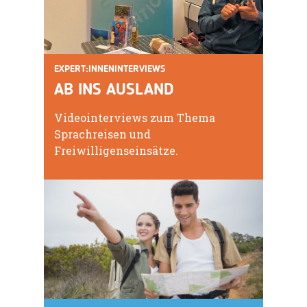
EXPERT:INNENINTERVIEWS
AB INS AUSLAND
Videointerviews zum Thema
Sprachreisen und
Freiwilligenseinsätze.