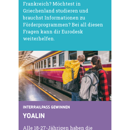
Frankreich? Möchtest in
Griechenland studieren und
brauchst Informationen zu
Förderprogrammen? Bei all diesen
Fragen kann dir Eurodesk
weiterhelfen.
INTERRAILPASS GEWINNEN
YOALIN
Alle 18-27-Jährigen haben die