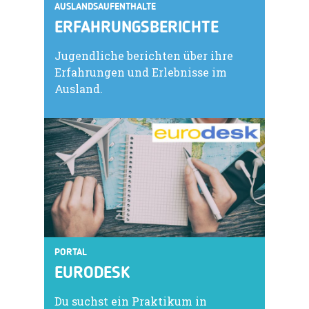
AUSLANDSAUFENTHALTE
ERFAHRUNGSBERICHTE
Jugendliche berichten über ihre
Erfahrungen und Erlebnisse im
Ausland.
PORTAL
EURODESK
Du suchst ein Praktikum in