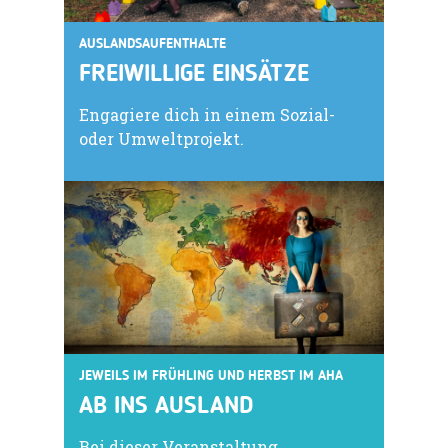
AUSLANDSAUFENTHALTE
FREIWILLIGE EINSÄTZE
Engagiere dich in einem Sozial-
oder Umweltprojekt.
JEWEILS IM FRÜHLING UND HERBST IM AHA
AB INS AUSLAND
Bei dieser Veranstaltung