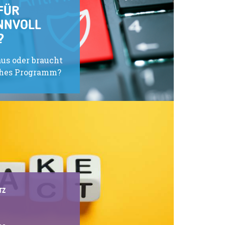
FÜR
NNVOLL
?
aus oder braucht
iches Programm?
TZ