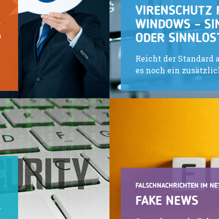
VIRENSCHUTZ 
-
WINDOWS – SI
h
ODER SINNLOS
Reicht der Standard 
es noch ein zusätzl
FALSCHNACHRICHTEN IM NE
FAKE NEWS
r