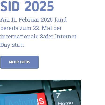
SID 2025
Am 11. Februar 2025 fand
bereits zum 22. Mal der
internationale Safer Internet
Day statt.
MEHR INFOS