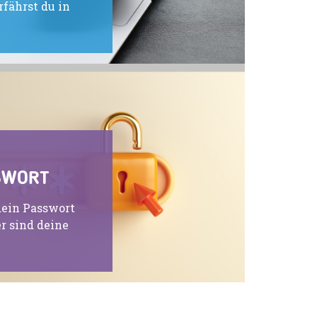
fährst du in
SWORT
dein Passwort
r sind deine