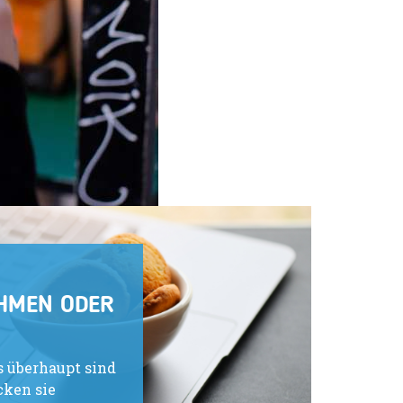
HMEN ODER
s überhaupt sind
ken sie