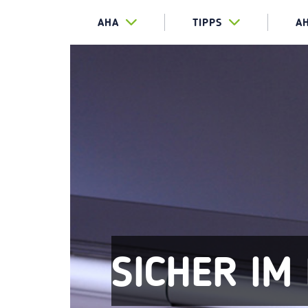
AHA
TIPPS
A
SICHER IM