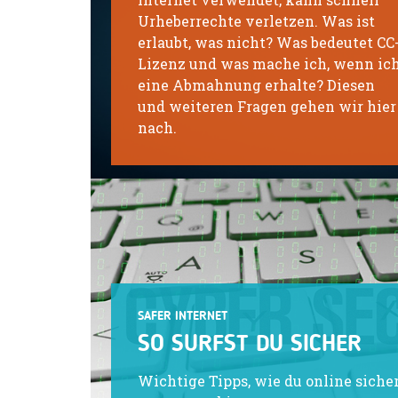
Urheberrechte verletzen. Was ist
erlaubt, was nicht? Was bedeutet CC
Lizenz und was mache ich, wenn ic
eine Abmahnung erhalte? Diesen
und weiteren Fragen gehen wir hier
nach.
SAFER INTERNET
SO SURFST DU SICHER
Wichtige Tipps, wie du online siche