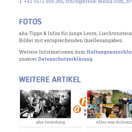
T.
+43 5572 908 260
,
office@break-media.com
,
ht
FOTOS
aha-Tipps & Infos für junge Leute, Liechtenstei
Bilder mit entsprechenden Quellenangaben.
Weitere Informationen zum
Haftungsausschlu
unserer
Datenschutzerklärung
.
WEITERE ARTIKEL
aha-Gründung
Alles was du brau