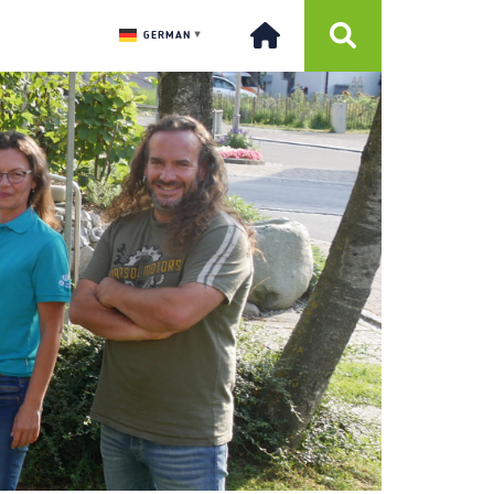
GERMAN
▼