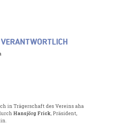
H VERANTWORTLICH
n
ich in Trägerschaft des Vereins aha
 durch
Hansjörg Frick
, Präsident,
in.