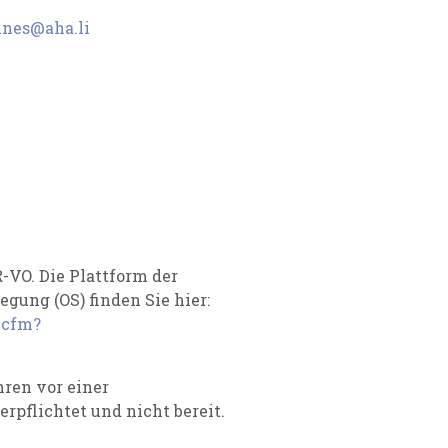
nnes@aha.li
-VO. Die Plattform der
gung (OS) finden Sie hier:
.cfm?
ren vor einer
rpflichtet und nicht bereit.