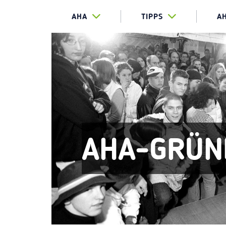
AHA
TIPPS
A
AHA-GRÜN