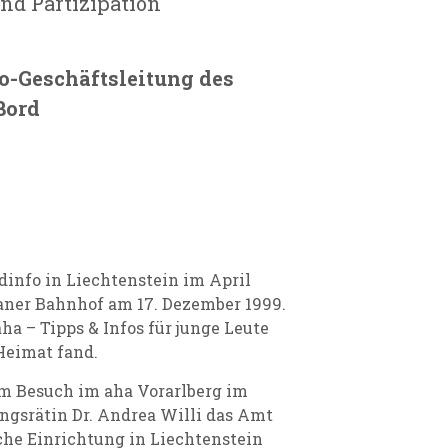
nd Partizipation
o-Geschäftsleitung des
Bord
dinfo in Liechtenstein im April
aaner Bahnhof am 17. Dezember 1999.
aha – Tipps & Infos für junge Leute
Heimat fand.
m Besuch im aha Vorarlberg im
ungsrätin Dr. Andrea Willi das Amt
iche Einrichtung in Liechtenstein