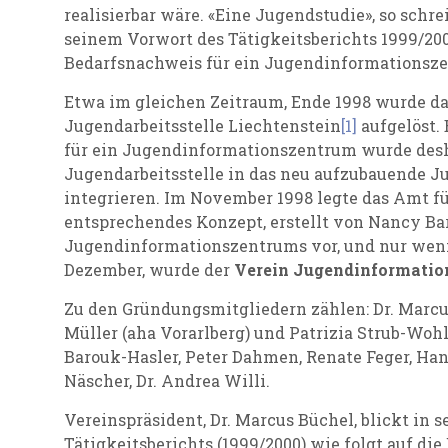
realisierbar wäre. «Eine Jugendstudie», so schre
seinem Vorwort des Tätigkeitsberichts 1999/2000
Bedarfsnachweis für ein Jugendinformationsze
Etwa im gleichen Zeitraum, Ende 1998 wurde da
Jugendarbeitsstelle Liechtenstein
[1]
aufgelöst.
für ein Jugendinformationszentrum wurde desha
Jugendarbeitsstelle in das neu aufzubauende 
integrieren. Im November 1998 legte das Amt fü
entsprechendes Konzept, erstellt von Nancy Bar
Jugendinformationszentrums vor, und nur weni
Dezember, wurde der
Verein Jugendinformatio
Zu den Gründungsmitgliedern zählen: Dr. Marcu
Müller (aha Vorarlberg) und Patrizia Strub-Wo
Barouk-Hasler, Peter Dahmen, Renate Feger, Han
Näscher, Dr. Andrea Willi.
Vereinspräsident, Dr. Marcus Büchel, blickt in 
Tätigkeitsberichts (1999/2000) wie folgt auf di