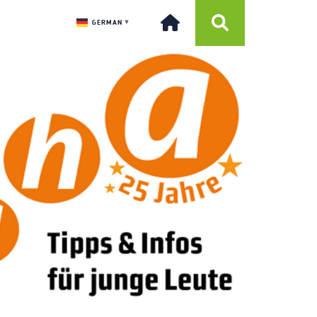
GERMAN
▼