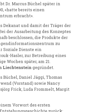
ibt Dr. Marcus Büchel später in
, «hatte bereits einen
ntrum erbracht».
s Dekanat und damit der Träger der
 Bei der Ausarbeitung des Konzeptes
lb beschlossen, die Produkte der
Jugendinformationszentrum zu
r Soziale Dienste ein
ouk-Hasler, zur Betreibung eines
ge Wochen später, am 21.
n Liechtenstein
gegründet.
s Büchel, Daniel Jäggi, Thomas
hlwend (Vorstand) sowie Nancy
sjörg Frick, Luda Frommelt, Margit
seinem Vorwort des ersten
e Entstehungsgeschichte zurück: