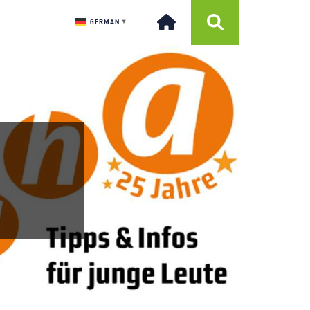
GERMAN
▼