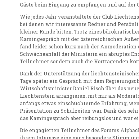
Gäste beim Eingang zu empfangen und auf der G
Wie jedes Jahr veranstaltete der Club Liechten
bei denen wir interessante Redner und Persönl
kleiner Runde bitten. Trotz eines bürokratische
Kamingespräch mit der österreichischen Außenm
fand leider schon kurz nach der Anmoderation 
Schwächeanfall der Ministerin ein abruptes End
Teilnehmer sondern auch die Vortragenden körp
Dank der Unterstützung der liechtensteinische
Tage später ein Gespräch mit dem Regierungsch
Wirtschaftsminister Daniel Risch über das neue
Liechtenstein arrangieren, mit mir als Moderato
anfangs etwas einschüchternde Erfahrung, wen
Präsentation zu Schulzeiten war. Dank des sehr
das Kamingespräch aber reibungslos und war ein
Die engagierten Teilnehmer des Forums Alpbac
ihrem Interesse eine ganz besondere Stimmung