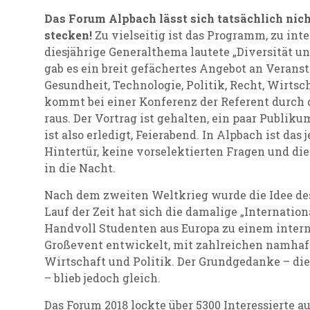
Das Forum Alpbach lässt sich tatsächlich nicht
stecken!
Zu vielseitig ist das Programm, zu inte
diesjährige Generalthema lautete „Diversität u
gab es ein breit gefächertes Angebot an Veran
Gesundheit, Technologie, Politik, Recht, Wirts
kommt bei einer Konferenz der Referent durch 
raus. Der Vortrag ist gehalten, ein paar Publik
ist also erledigt, Feierabend. In Alpbach ist das 
Hintertür, keine vorselektierten Fragen und di
in die Nacht.
Nach dem zweiten Weltkrieg wurde die Idee de
Lauf der Zeit hat sich die damalige „Internati
Handvoll Studenten aus Europa zu einem inte
Großevent entwickelt, mit zahlreichen namhaf
Wirtschaft und Politik. Der Grundgedanke – di
– blieb jedoch gleich.
Das Forum 2018 lockte über 5300 Interessierte a