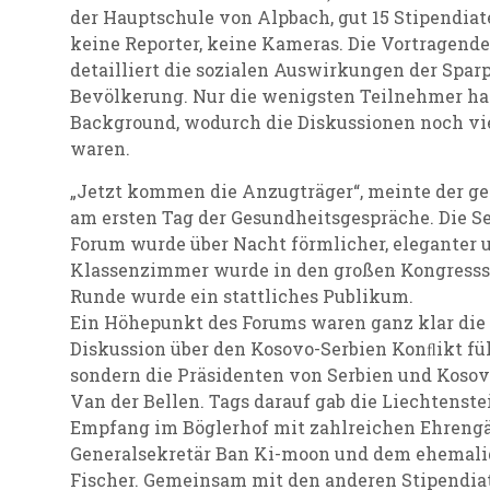
der Hauptschule von Alpbach, gut 15 Stipendiate
keine Reporter, keine Kameras. Die Vortragend
detailliert die sozialen Auswirkungen der Sparp
Bevölkerung. Nur die wenigsten Teilnehmer ha
Background, wodurch die Diskussionen noch vie
waren.
„Jetzt kommen die Anzugträger“, meinte der ge
am ersten Tag der Gesundheitsgespräche. Die 
Forum wurde über Nacht förmlicher, eleganter 
Klassenzimmer wurde in den großen Kongresssa
Runde wurde ein stattliches Publikum.
Ein Höhepunkt des Forums waren ganz klar die
Diskussion über den Kosovo-Serbien Konﬂikt fü
sondern die Präsidenten von Serbien und Koso
Van der Bellen. Tags darauf gab die Liechtenst
Empfang im Böglerhof mit zahlreichen Ehreng
Generalsekretär Ban Ki-moon und dem ehemali
Fischer. Gemeinsam mit den anderen Stipendiat