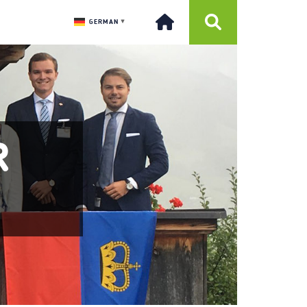
GERMAN
▼
R