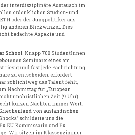
 der interdisziplinäre Austausch im
allen erdenklichen Studien- und
ETH oder der Jungpolitiker aus
lig anderen Blickwinkel. Dies
nicht bedachte Aspekte und
r School
. Knapp 700 StudentInnen
gebotenen Seminare: eines am
t riesig und fast jede Fachrichtung
nare zu entscheiden, erfordert
ar schlichtweg das Talent fehlt,
 am Nachmittag für „European
recht unchristlichen Zeit (9 Uhr)
recht kurzen Nächten immer Wert.
 Griechenland von ausländischen
Shocks“ schilderte uns die
(Ex EU Kommissarin und Ex
inge. Wir sitzen im Klassenzimmer