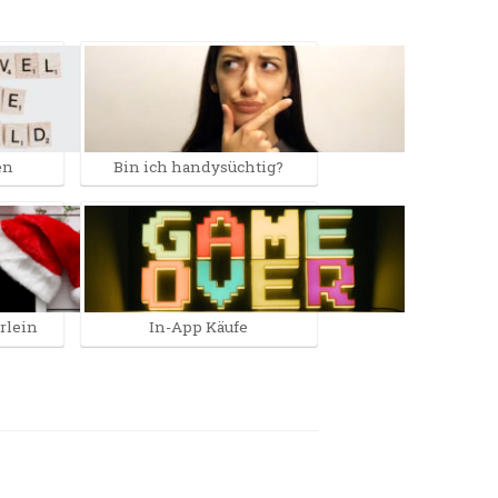
en
Bin ich handysüchtig?
rlein
In-App Käufe