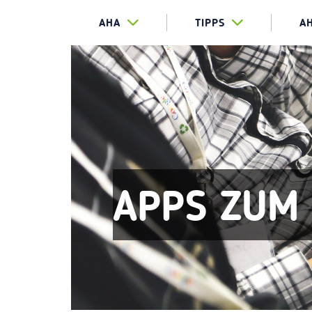
AHA
TIPPS
A
APPS ZUM