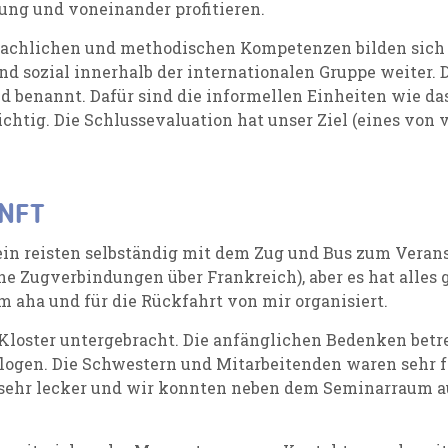
ung und voneinander profitieren.
fachlichen und methodischen Kompetenzen bilden sich
und sozial innerhalb der internationalen Gruppe weiter.
d benannt. Dafür sind die informellen Einheiten wie
ig. Die Schlussevaluation hat unser Ziel (eines von vi
NFT
in reisten selbständig mit dem Zug und Bus zum Verans
e Zugverbindungen über Frankreich), aber es hat alles g
aha und für die Rückfahrt von mir organisiert.
loster untergebracht. Die anfänglichen Bedenken betre
flogen. Die Schwestern und Mitarbeitenden waren sehr fr
ehr lecker und wir konnten neben dem Seminarraum au