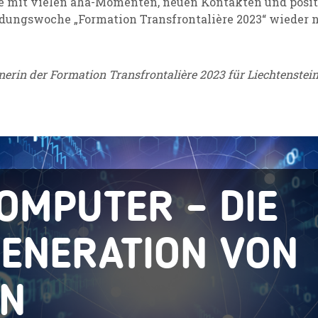
le mit vielen aha-Momenten, neuen Kontakten und posi
ldungswoche „Formation Transfrontalière 2023“ wieder 
nerin der Formation Transfrontalière 2023 für Liechtenstei
OMPUTER – DIE
GENERATION VON
RN