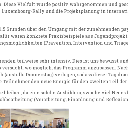
 Diese Vielfalt wurde positiv wahrgenommen und gesc
ie Luxembourg-Rally und die Projektplanung in intern
. 1.5 Stunden über den Umgang mit der zunehmenden p
afür waren konkrete Praxisbeispiele aus Jugendprojekt
gsmöglichkeiten (Prävention, Intervention und Triage)
nden teilweise sehr intensiv. Dies ist uns bewusst un
s versucht, wo möglich, das Programm anzupassen. Näc
 (anstelle Donnerstag) verlegen, sodass dieser Tag dr
die Teilnehmenden neue Energie für den zweiten Teil d
e bleiben, da eine solche Ausbildungswoche viel Neues 
chbearbeitung (Verarbeitung, Einordnung und Reflexion)