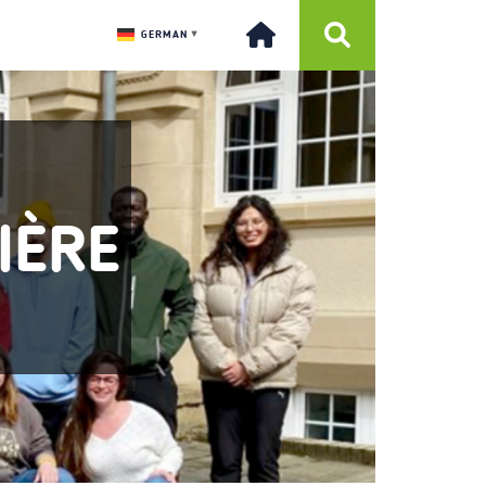
GERMAN
▼
IÈRE