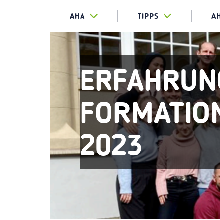
AHA
TIPPS
A
ERFAHRUN
FORMATIO
2023