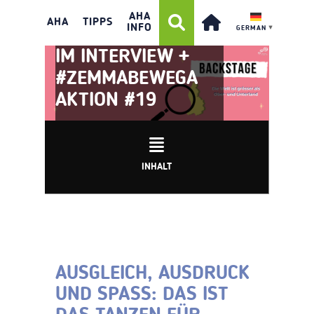
BACKSTAGE:
AHA
AHA
TIPPS
INFO
GERMAN
▼
TÄNZERIN SAMMY
IM INTERVIEW +
#ZEMMABEWEGA
AKTION #19
INHALT
AUSGLEICH, AUSDRUCK
UND SPASS: DAS IST