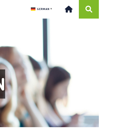
GERMAN
▼
N