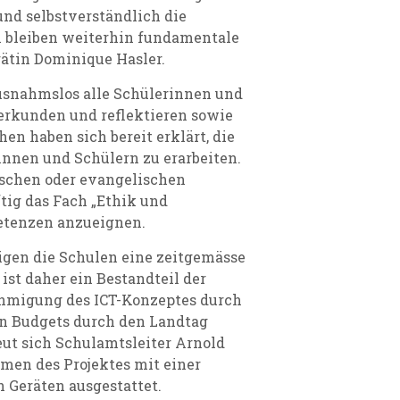
und selbstverständlich die
 bleiben weiterhin fundamentale
rätin Dominique Hasler.
usnahmslos alle Schülerinnen und
rkunden und reflektieren sowie
en haben sich bereit erklärt, die
nen und Schülern zu erarbeiten.
ischen oder evangelischen
tig das Fach „Ethik und
etenzen anzueignen.
igen die Schulen eine zeitgemässe
 ist daher ein Bestandteil der
ehmigung des ICT-Konzeptes durch
en Budgets durch den Landtag
eut sich Schulamtsleiter Arnold
men des Projektes mit einer
Geräten ausgestattet.