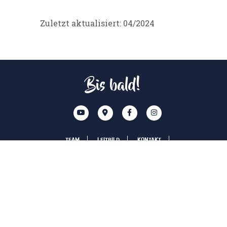
Zuletzt aktualisiert: 04/2024
Bis bald!
TEAM
LEITBILD
KONTAKT
SPONSOREN
IMPRESSUM
DISCLAIM
DATENSCHUTZERKLÄRUNG
AHA VORARLBERG
PRIVATSPHÄRE-EINSTELLUNGEN ÄNDERN
HISTORIE DER PRIVATSPHÄRE-EINSTELLUNGEN
EINWILLIGUNGEN WIDERRUFEN