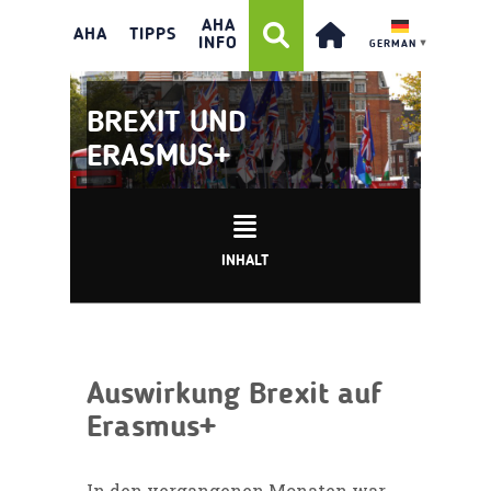
AHA
AHA
TIPPS
INFO
GERMAN
▼
BREXIT UND
ERASMUS+
INHALT
Auswirkung Brexit auf
Erasmus+
In den vergangenen Monaten war