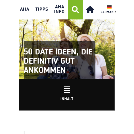
AHA
AHA
TIPPS
INFO
GERMAN
▼
50 DATE IDEEN, DIE
DEFINITIV GUT
ANKOMMEN
INHALT