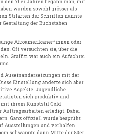
in den 70er Jahren begann man, mit
taben wurden sowohl grösser als
hen Stilarten der Schriften nannte
r Gestaltung der Buchstaben
en junge Afroamerikaner*innen oder
den. Oft versuchten sie, über die
eln. Graffiti war auch ein Aufschrei
ums.
nd Auseinandersetzungen mit der
Diese Einstellung änderte sich aber
itive Aspekte. Jugendliche
betätigten sich produktiv und
 mit ihrem Kunststil Geld
Auftragsarbeiten erledigt. Dabei
rn. Ganz offiziell wurde besprüht
uf Ausstellungen und verhalfen
boom schwappte dann Mitte der 80er