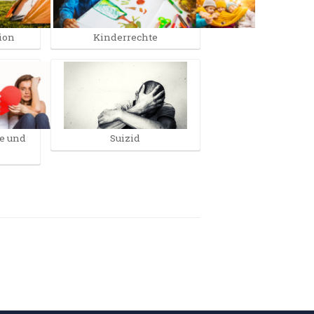
ion
Kinderrechte
be und
Suizid