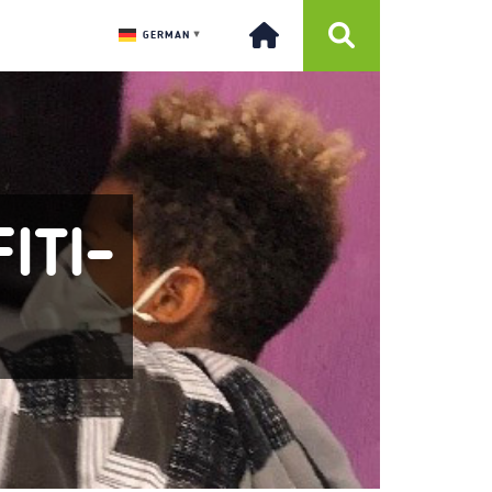
GERMAN
▼
ITI-