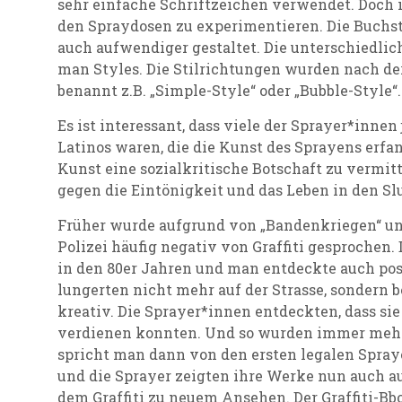
sehr einfache Schriftzeichen verwendet. Doch 
den Spraydosen zu experimentieren. Die Buchs
auch aufwendiger gestaltet. Die unterschiedlic
man Styles. Die Stilrichtungen wurden nach de
benannt z.B. „Simple-Style“ oder „Bubble-Style“.
Es ist interessant, dass viele der Sprayer*inn
Latinos waren, die die Kunst des Sprayens erfan
Kunst eine sozialkritische Botschaft zu vermitt
gegen die Eintönigkeit und das Leben in den Sl
Früher wurde aufgrund von „Bandenkriegen“ u
Polizei häufig negativ von Graffiti gesprochen. 
in den 80er Jahren und man entdeckte auch pos
lungerten nicht mehr auf der Strasse, sondern 
kreativ. Die Sprayer*innen entdeckten, dass sie
verdienen konnten. Und so wurden immer mehr 
spricht man dann von den ersten legalen Spraye
und die Sprayer zeigten ihre Werke nun auch a
dem Graffiti zu neuem Ansehen. Der Graffiti-B