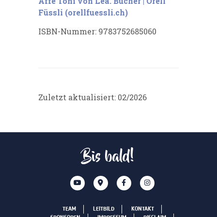
Affe Toni von Lea. Bücher | Orell
Füssli (orellfuessli.ch)
ISBN-Nummer: 9783752685060
Zuletzt aktualisiert: 02/2026
Bis bald!
TEAM
LEITBILD
KONTAKT