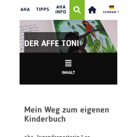
AHA
AHA
TIPPS
INFO
GERMAN
▼
DER AFFE TONI
INHALT
Mein Weg zum eigenen
Kinderbuch
aha-Jugendreporterin Lea