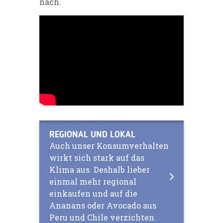
nach.
REGIONAL UND LOKAL
Auch unser Konsumverhalten
wirkt sich stark auf das
Klima aus. Deshalb lieber
einmal mehr regional
einkaufen und auf die
Ananans oder Avocado aus
Peru und Chile verzichten.