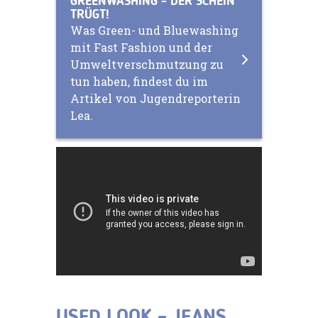
GREENWASHING - DER SCHEIN
TRÜGT!
Was Green- und Bluewashing
mit Fast Fashion und der
Umweltverschmutzung zu
tun haben, findest du im
Artikel von Jugendreporterin
Lea.
USED LOOK – JEANS