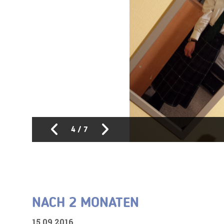
4
/
7
NACH 2 MONATEN
15.09.2016