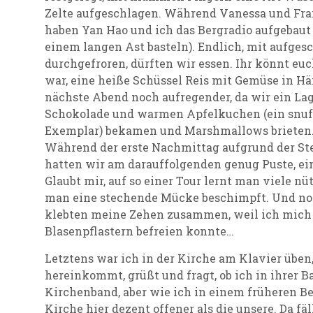
Zelte aufgeschlagen. Während Vanessa und Fra
haben Yan Hao und ich das Bergradio aufgebaut
einem langen Ast basteln). Endlich, mit aufge
durchgefroren, dürften wir essen. Ihr könnt euc
war, eine heiße Schüssel Reis mit Gemüse in Hä
nächste Abend noch aufregender, da wir ein La
Schokolade und warmen Apfelkuchen (ein snuff
Exemplar) bekamen und Marshmallows brieten. O
Während der erste Nachmittag aufgrund der St
hatten wir am darauffolgenden genug Puste, ei
Glaubt mir, auf so einer Tour lernt man viele nü
man eine stechende Mücke beschimpft. Und no
klebten meine Zehen zusammen, weil ich mich n
Blasenpflastern befreien konnte…
Letztens war ich in der Kirche am Klavier üben
hereinkommt, grüßt und fragt, ob ich in ihrer Ba
Kirchenband, aber wie ich in einem früheren Ber
Kirche hier dezent offener als die unsere. Da fäl