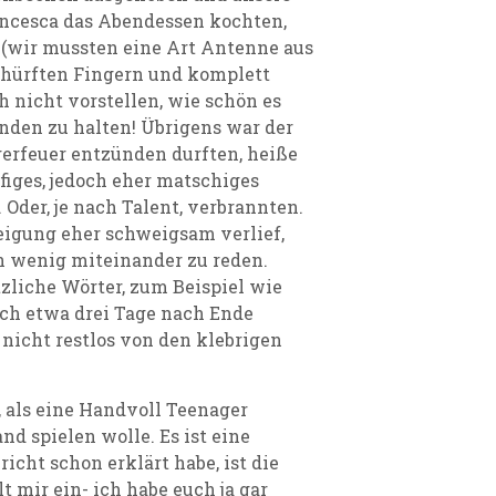
ncesca das Abendessen kochten,
 (wir mussten eine Art Antenne aus
schürften Fingern und komplett
h nicht vorstellen, wie schön es
nden zu halten! Übrigens war der
gerfeuer entzünden durften, heiße
iges, jedoch eher matschiges
der, je nach Talent, verbrannten.
eigung eher schweigsam verlief,
n wenig miteinander zu reden.
tzliche Wörter, zum Beispiel wie
ch etwa drei Tage nach Ende
icht restlos von den klebrigen
, als eine Handvoll Teenager
nd spielen wolle. Es ist eine
icht schon erklärt habe, ist die
lt mir ein- ich habe euch ja gar