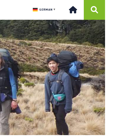
GERMAN
▼