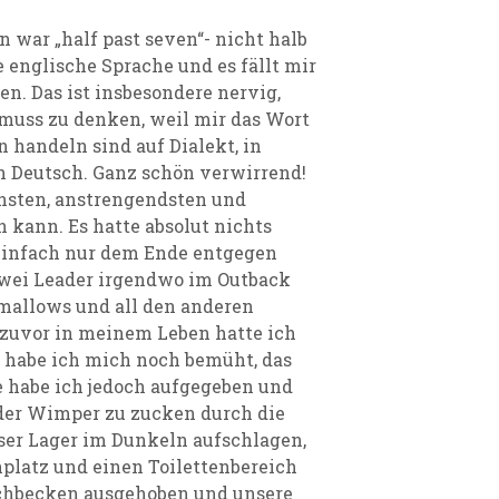
 war „half past seven“- nicht halb
 englische Sprache und es fällt mir
n. Das ist insbesondere nervig,
muss zu denken, weil mir das Wort
n handeln sind auf Dialekt, in
 Deutsch. Ganz schön verwirrend!
hsten, anstrengendsten und
 kann. Es hatte absolut nichts
infach nur dem Ende entgegen
wei Leader irgendwo im Outback
mallows und all den anderen
 zuvor in meinem Leben hatte ich
nn habe ich mich noch bemüht, das
e habe ich jedoch aufgegeben und
 der Wimper zu zucken durch die
ser Lager im Dunkeln aufschlagen,
platz und einen Toilettenbereich
schbecken ausgehoben und unsere