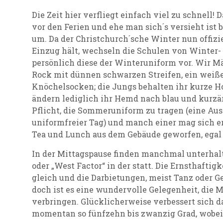
Die Zeit hier verfliegt einfach viel zu schnell
vor den Ferien und ehe man sich´s versieht ist 
um. Da der Christchurch´sche Winter nun offizie
Einzug hält, wechseln die Schulen von Winter-
persönlich diese der Winteruniform vor. Wir 
Rock mit dünnen schwarzen Streifen, ein weiß
Knöchelsocken; die Jungs behalten ihr kurze Ho
ändern lediglich ihr Hemd nach blau und kurzärm
Pflicht, die Sommeruniform zu tragen (eine Aus
uniformfreier Tag) und manch einer mag sich e
Tea und Lunch aus dem Gebäude geworfen, egal w
In der Mittagspause finden manchmal unterhalt
oder „West Factor“ in der statt. Die Ernsthaftig
gleich und die Darbietungen, meist Tanz oder Ges
doch ist es eine wundervolle Gelegenheit, die
verbringen. Glücklicherweise verbessert sich da
momentan so fünfzehn bis zwanzig Grad, wobei