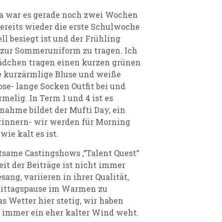
! Da war es gerade noch zwei Wochen
bereits wieder die erste Schulwoche
ll besiegt ist und der Frühling
 zur Sommeruniform zu tragen. Ich
Mädchen tragen einen kurzen grünen
e kurzärmlige Bluse und weiße
se- lange Socken Outfit bei und
elig. In Term 1 und 4 ist es
nahme bildet der Mufti Day, ein
rinnern- wir werden für Morning
ie kalt es ist.
same Castingshows ,“Talent Quest“
keit der Beiträge ist nicht immer
ang, variieren in ihrer Qualität,
 Mittagspause im Warmen zu
s Wetter hier stetig, wir haben
 immer ein eher kalter Wind weht.