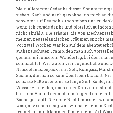
Mein allererster Gedanke diesen Sonntagmorgen
sieben! Nach und nach gewöhne ich mich an die
schwerer, auf Deutsch zu schreiben und zu denke
wenn ich gerade denke und plötzlich aufhören 
nicht einfällt. Die Träume, die von Liechtenstei
meinen neuseeländischen Träumen spricht man
Vor zwei Wochen war ich auf dem abenteuerlic
authentischsten Tramp, den man sich vorstellen
gemein mit unserem Wandertag, bei dem man e
schmachtet. Wir waren vier Jugendliche und z
Neuseelands, bepackt mit Zelt, Kompass, Marsh
Sachen, die man so zum Überleben braucht. Nie
so nasse Füße über eine so lange Zeit! Zu Begi
Wasser zu meiden, nach einer Dreiviertelstund
bin, dem Vorbild der anderen folgend ohne mit
Bäche gestapft. Die erste Nacht mussten wir un
was ganz schön eisig war, wir haben einen Koch
festgelegt, mit klammen Fingern eine Art Wa