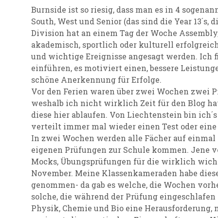
Burnside ist so riesig, dass man es in 4 sogenann
South, West und Senior (das sind die Year 13´s, d
Division hat an einem Tag der Woche Assembly,
akademisch, sportlich oder kulturell erfolgrei
und wichtige Ereignisse angesagt werden. Ich f
einführen, es motiviert einen, bessere Leistung
schöne Anerkennung für Erfolge.
Vor den Ferien waren über zwei Wochen zwei Prü
weshalb ich nicht wirklich Zeit für den Blog ha
diese hier ablaufen. Von Liechtenstein bin ich´
verteilt immer mal wieder einen Test oder eine
In zwei Wochen werden alle Fächer auf einmal 
eigenen Prüfungen zur Schule kommen. Jene vo
Mocks, Übungsprüfungen für die wirklich wic
November. Meine Klassenkameraden habe diese
genommen- da gab es welche, die Wochen vorh
solche, die während der Prüfung eingeschlafen
Physik, Chemie und Bio eine Herausforderung, 