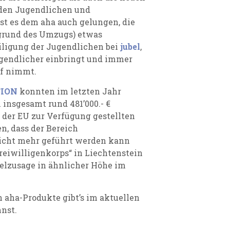
 den Jugendlichen und
st es dem aha auch gelungen, die
grund des Umzugs) etwas
eiligung der Jugendlichen bei
jubel
,
ugendlicher einbringt und immer
ff nimmt.
TION
konnten im letzten Jahr
insgesamt rund 481’000.- €
 der EU zur Verfügung gestellten
n, dass der Bereich
 nicht mehr geführt werden kann
reiwilligenkorps“ in Liechtenstein
telzusage in ähnlicher Höhe im
 aha-Produkte gibt’s im aktuellen
nst.