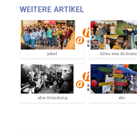
WEITERE ARTIKEL
jubel
Alles was du brau
abc
aha-Gründung