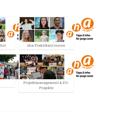
chst
aha-Praktikant:innen
Projektmanagement & EU-
Projekte