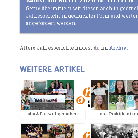
JAHRESBERICHT 2020 BESTELLEN
Gerne übermitteln wir diesen auch in gedruc
Jahresbericht in gedruckter Form und weite
angefordert werden.
Ältere Jahresberichte findest du im
Archiv
.
WEITERE ARTIKEL
aha & Freiwilligenarbeit
aha-Praktikant:i