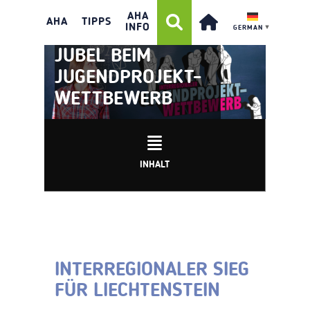
AHA
AHA
TIPPS
INFO
GERMAN
▼
JUBEL BEIM
JUGENDPROJEKT-
WETTBEWERB
INHALT
INTERREGIONALER SIEG
FÜR LIECHTENSTEIN