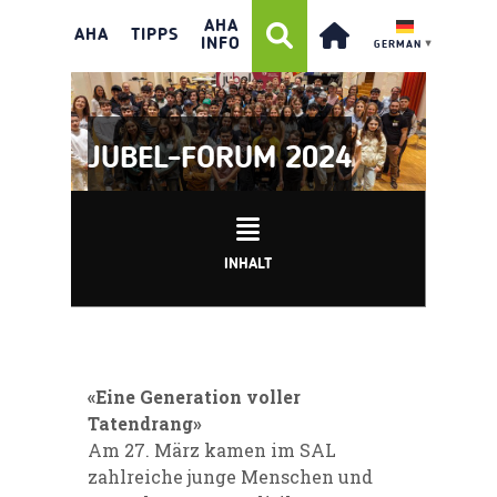
AHA
AHA
TIPPS
INFO
GERMAN
▼
JUBEL-FORUM 2024
INHALT
«Eine Generation voller
Tatendrang»
Am 27. März kamen im SAL
zahlreiche junge Menschen und