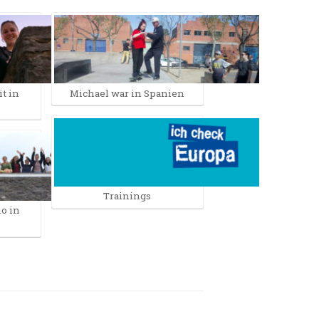
it in
Michael war in Spanien
Trainings
o in