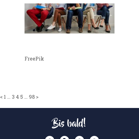
FreePik
SEITENNUMMERIERUNG
<
1
…
3
4
5
…
98
>
Bis bald!