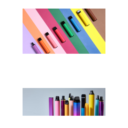
2023_HEADER_VAPES
TABAK
2023_TEASER_MOBILITÄT