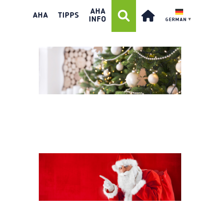
AHA
2023_HEADER_WEIHNACHTSS
AHA
TIPPS
INFO
GERMAN
▼
2023_HEADER_NIKOLAUS