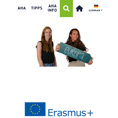
AHA
TEASER_PROJEKTCOACHING
AHA
TIPPS
INFO
GERMAN
▼
IMAGE