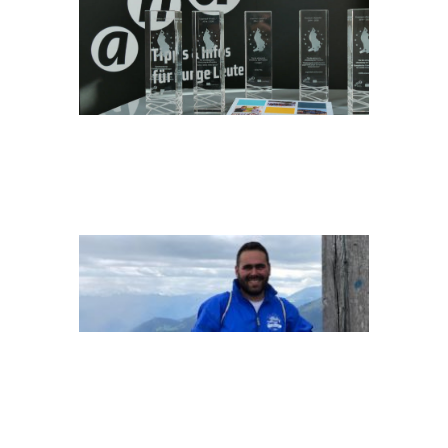
BESART_GONZEN
TAISIIA-STUPAK-
DHVOFR_HMAC-
UNSPLASH