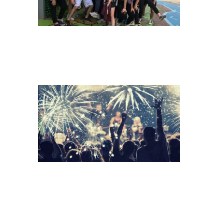
NEW YEAR
CONCEPT –
CHEERING CROWD
AND FIREWORKS
GROUP TEAM
TOGETHERNESS
FRIENDS
FRIENDSHIP
SUCCESS CONCEPT