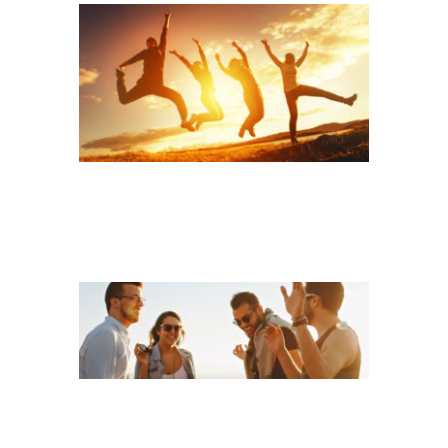
HELENA-LOPES-
E3OUQGT9BWU-
UNSPLASH
EUROPEAN UNION
FLAG WAVING ON
THE WIND