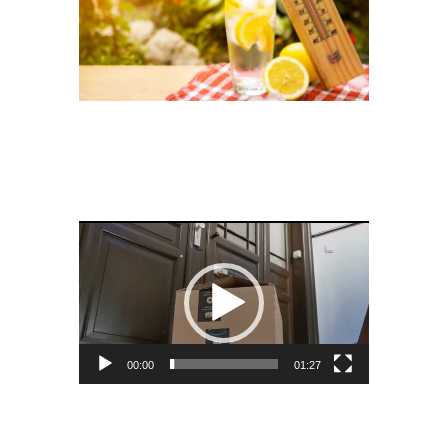
QUARALYMPIC
GAMES
2020_THE_EPICDEMICS
Video-
Player
00:00
01:27
TEASER YOGA
GRUPPE