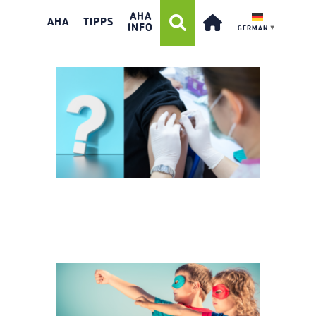
TEASER FAQ
AHA
IMPFUNG
AHA
TIPPS
INFO
GERMAN
▼
HEADER_AU PAIR
GESUCHT
TEASER