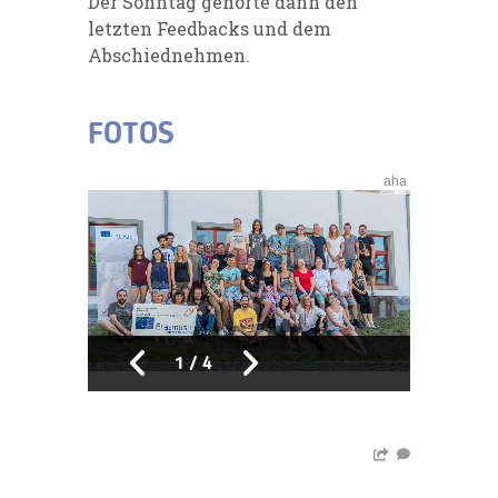
Der Sonntag gehörte dann den
letzten Feedbacks und dem
Abschiednehmen.
FOTOS
aha
1
/
4