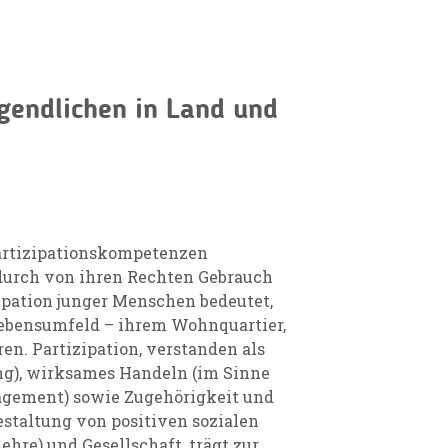
gendlichen in Land und
Partizipationskompetenzen
durch von ihren Rechten Gebrauch
ipation junger Menschen bedeutet,
Lebensumfeld – ihrem Wohnquartier,
ren. Partizipation, verstanden als
ng), wirksames Handeln (im Sinne
agement) sowie Zugehörigkeit und
estaltung von positiven sozialen
ehre) und Gesellschaft, trägt zur