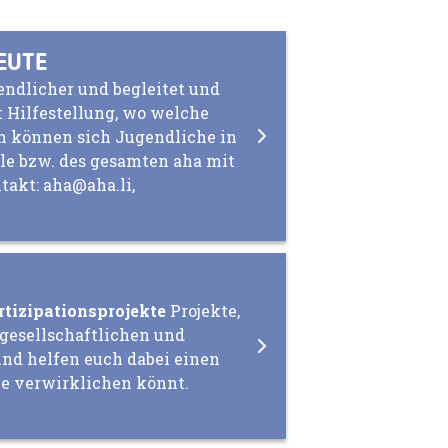
LEUTE
gendlicher und begleitet und
bt Hilfestellung, wo welche
h können sich Jugendliche in
le bzw. des gesamten aha mit
takt: aha@aha.li,
tizipationsprojekte
Projekte,
gesellschaftlichen und
nd helfen euch dabei einen
dee verwirklichen könnt.