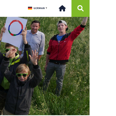
GERMAN
▼