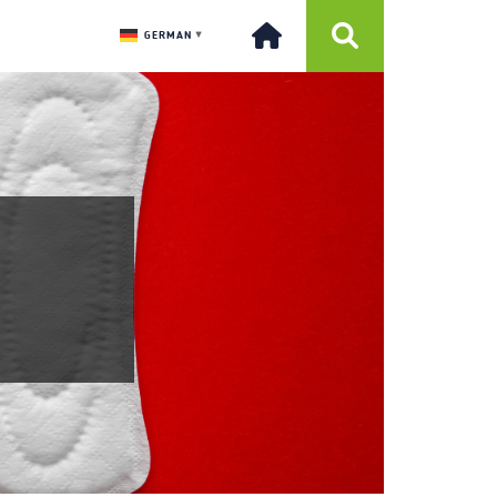
GERMAN
▼