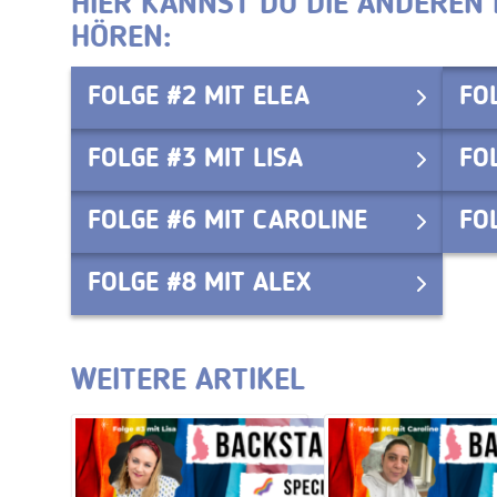
HIER KANNST DU DIE ANDEREN
HÖREN:
FOLGE #2 MIT ELEA
FO
FOLGE #3 MIT LISA
FO
FOLGE #6 MIT CAROLINE
FO
FOLGE #8 MIT ALEX
WEITERE ARTIKEL