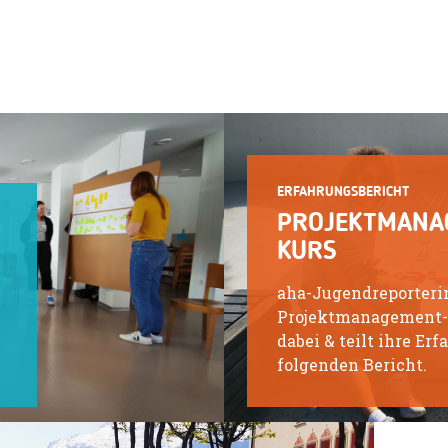
ERFAHRUNGSBERICHT
PROJEKTMANA
KURS
aha-Jugendreporteri
Projektmanagement-
dabei & teilt ihre Er
folgenden Bericht.