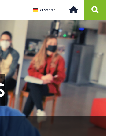
GERMAN
▼
S