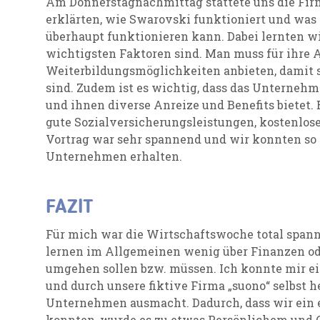
Am Donnerstagnachmittag stattete uns die Firm
erklärten, wie Swarovski funktioniert und was 
überhaupt funktionieren kann. Dabei lernten wir
wichtigsten Faktoren sind. Man muss für ihre 
Weiterbildungsmöglichkeiten anbieten, damit si
sind. Zudem ist es wichtig, dass das Unternehm
und ihnen diverse Anreize und Benefits bietet
gute Sozialversicherungsleistungen, kostenlose
Vortrag war sehr spannend und wir konnten so e
Unternehmen erhalten.
FAZIT
Für mich war die Wirtschaftswoche total spann
lernen im Allgemeinen wenig über Finanzen od
umgehen sollen bzw. müssen. Ich konnte mir e
und durch unsere fiktive Firma „suono“ selbst h
Unternehmen ausmacht. Dadurch, dass wir ein
konnten, wurde es zu etwas Persönlichem und G