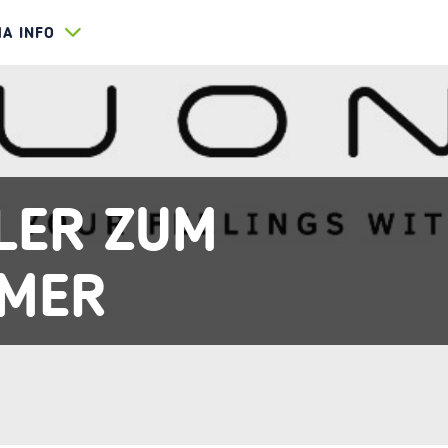
HA INFO
LER ZUM
MER