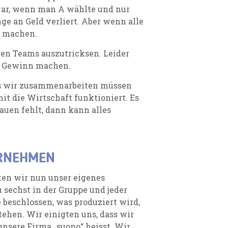
war, wenn man A wählte und nur
e an Geld verliert. Aber wenn alle
n machen.
ren Teams auszutricksen. Leider
ms Gewinn machen.
ass wir zusammenarbeiten müssen
t die Wirtschaft funktioniert. Es
auen fehlt, dann kann alles
ERNEHMEN
ten wir nun unser eigenes
sechst in der Gruppe und jeder
 beschlossen, was produziert wird,
ehen. Wir einigten uns, dass wir
nsere Firma „suono“ heisst. Wir