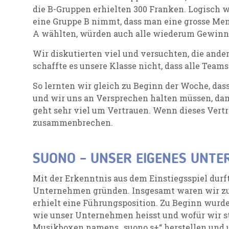
die B-Gruppen erhielten 300 Franken. Logisch 
eine Gruppe B nimmt, dass man eine grosse Meng
A wählten, würden auch alle wiederum Gewin
Wir diskutierten viel und versuchten, die ande
schaffte es unsere Klasse nicht, dass alle Tea
So lernten wir gleich zu Beginn der Woche, d
und wir uns an Versprechen halten müssen, dami
geht sehr viel um Vertrauen. Wenn dieses Vertr
zusammenbrechen.
SUONO – UNSER EIGENES UNT
Mit der Erkenntnis aus dem Einstiegsspiel durf
Unternehmen gründen. Insgesamt waren wir zu 
erhielt eine Führungsposition. Zu Beginn wurde
wie unser Unternehmen heisst und wofür wir st
Musikboxen namens „suono s+“ herstellen und u