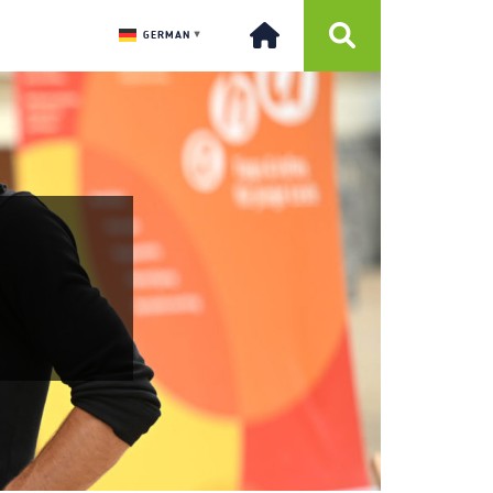
GERMAN
▼