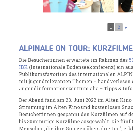
1
2
►
ALPINALE ON TOUR: KURZFILME
Die Besucher:innen erwartete im Rahmen des
5
IBK
(Internationale Bodenseekonferenz) ein a
Publikumsfavoriten des internationalen ALPIN
mit jugendrelevanten Themen – handverlesen 
Jugendinformationszentrum aha – Tipps & Infos
Der Abend fand am 23. Juni 2022 im Alten Kino 
Stimmung im Alten Kino und kostenlosen Snack
Besucher:innen gespannt den Kurzfilmen auf de
bis 30minütige Kurzfilme ausgewählt. Die fünf
Menschen, die ihre Grenzen überschreiten”, erkl