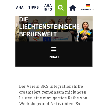
GRENZEN – DEIN
AHA
AHA
TIPPS
INFO
GERMAN
▼
SPRUNGBRETT IN
DIE
LIECHTENSTEINISCHE
BERUFSWELT
INHALT
Der Verein SKS Integrationshilfe
organisiert gemeinsam mit jungen
Leuten eine einzigartige Reihe von
Workshops und Aktivitäten. Es