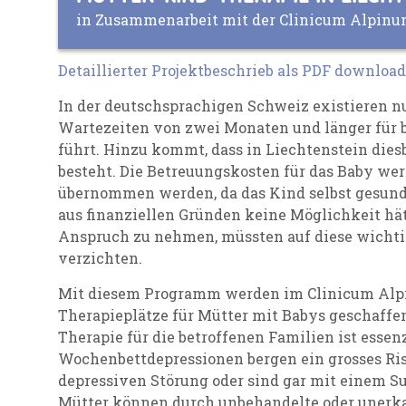
in Zusammenarbeit mit der Clinicum Alpinum
Detaillierter Projektbeschrieb als PDF downloa
In der deutschsprachigen Schweiz existieren nu
Wartezeiten von zwei Monaten und länger für b
führt. Hinzu kommt, dass in Liechtenstein die
besteht. Die Betreuungskosten für das Baby we
übernommen werden, da das Kind selbst gesund 
aus finanziellen Gründen keine Möglichkeit hät
Anspruch zu nehmen, müssten auf diese wichtig
verzichten.
Mit diesem Programm werden im Clinicum Alp
Therapieplätze für Mütter mit Babys geschaffen
Therapie für die betroffenen Familien ist essen
Wochenbettdepressionen bergen ein grosses Ris
depressiven Störung oder sind gar mit einem Su
Mütter können durch unbehandelte oder unerk