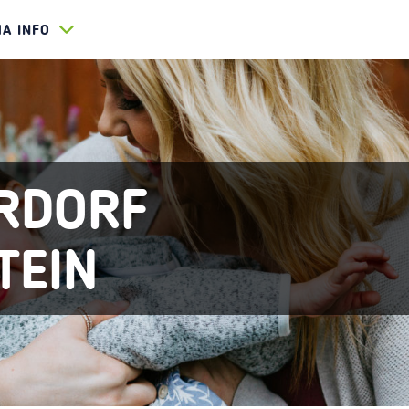
HA INFO
ERDORF
TEIN