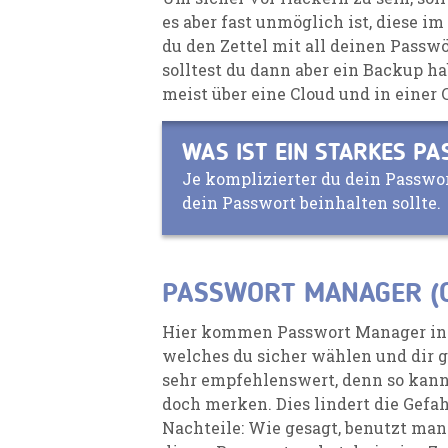
es aber fast unmöglich ist
,
diese i
m 
du den Zettel mit all deinen Passw
solltest du dann aber ein Backup h
meist über eine Cloud und in einer 
WAS IST EIN STARKES P
Je komplizierter du dein Passwor
dein Passwort beinhalten sollte.
PASSWORT MANAGER (O
Hier kommen
Passwort Manager
in
welches du sicher wählen
und dir 
sehr empfehlenswert, denn so kanns
doch merken. Dies lindert die Gefah
Nachteile
: W
ie gesagt, benutzt man