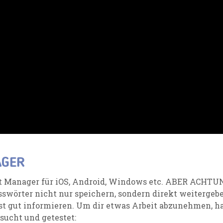
AGER
 Manager für iOS, Android, Windows etc.
ABER ACHTU
sswörter nicht nur speichern, sondern direkt weitergebe
t gut informieren.
Um dir etwas Arbeit abzunehmen
,
ha
sucht
und getestet
: