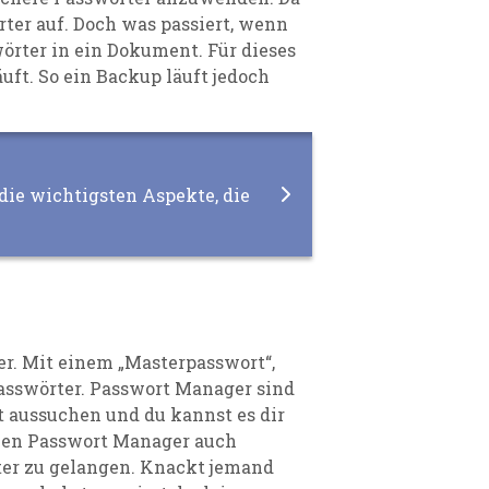
örter auf. Doch was
passiert,
wenn
swörter in ein Dokument
. Für dieses
äuft
. So ein Backup läuft
jedoch
 die wichtigsten Aspekte, die
er
. Mit einem
„
Master
passwort“
,
sswörter.
Passwort
Manager sind
t aussuchen
und du kannst es dir
ben Passwort Manager auch
er zu gelangen.
Knackt jemand