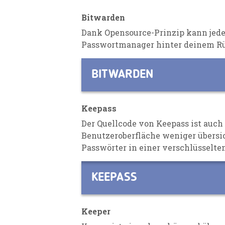
Bitwarden
Dank
Opensourc
e-
P
rinzi
p
kann jede
Passwortmanager
hinter deinem Rü
BITWARDEN
Keepass
Der Quellcode von Keepass ist auc
Benutzeroberfläche
weniger übersic
Passwörter in einer verschlüsselt
KEEPASS
Keeper