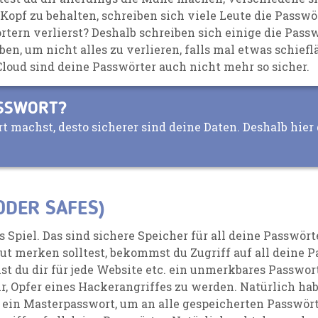
Kopf zu behalten
, schreiben sich viele Leute die Passw
örtern verlierst? Deshalb schreiben sich einige die Pas
aben
, um nicht alles zu
verlieren,
falls mal etwas
schiefl
Cloud sind deine Passwörter auch nicht mehr so sicher.
ASSWORT?
t machst, desto sicherer sind deine Daten. Deshalb hier
DER SAFES)
s Spiel
.
Das sind sichere
Speicher für
all
deine Passwört
gut merken solltest, bekommst du Zugriff auf all deine
Pa
t du dir für
jede Website etc. ein unmerkbares Passwor
r
, Opfer eines Hackerangriffes zu werden.
Natürlich ha
 ein
Master
passwort,
um an all
e gespeicherten
Passwört