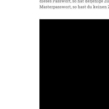
dieses Passwort, so hat derjenige Zu
Master
passwort, so ha
st du keinen 