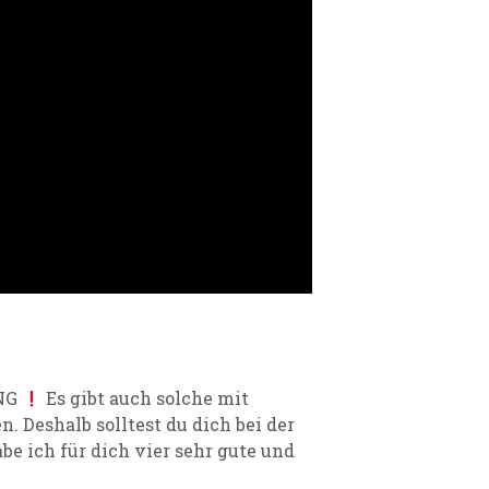
NG
E
s gibt
auch
solche
mit
n. D
eshalb solltest du dich bei der
be ich
für dich
vier
sehr gute
und