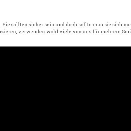
.
Sie sollten sicher sein und doch sollte man sie sich 
azieren, verwenden wohl viele
von uns
für mehrere
Ger