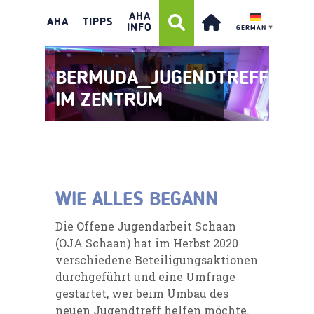
AHA
AHA
TIPPS
INFO
GERMAN
▼
BERMUDA_JUGENDTREFF
IM ZENTRUM
WIE ALLES BEGANN
Die
Offene Jugendarbeit Schaan
(OJA Schaan) hat im Herbst 2020
verschiedene Beteiligungsaktionen
durchgeführt und eine Umfrage
gestartet, wer beim Umbau des
neuen Jugendtreff helfen möchte.