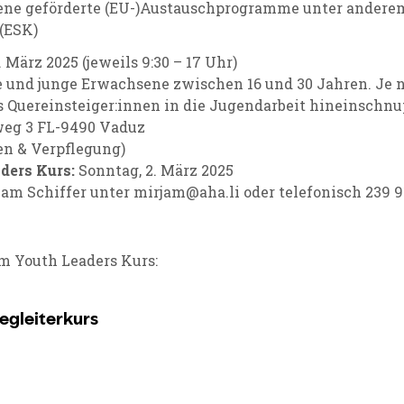
ene geförderte (EU-)Austauschprogramme unter andere
 (ESK)
 März 2025 (jeweils 9:30 – 17 Uhr)
e und junge Erwachsene zwischen 16 und 30 Jahren. Je
als Quereinsteiger:innen in die Jugendarbeit hineinschn
weg 3 FL-9490 Vaduz
en & Verpflegung)
ders Kurs:
Sonntag, 2. März 2025
jam Schiffer unter
mirjam@aha.li
oder telefonisch 239 91
m Youth Leaders Kurs: