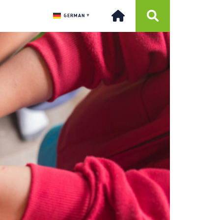
GERMAN
▼