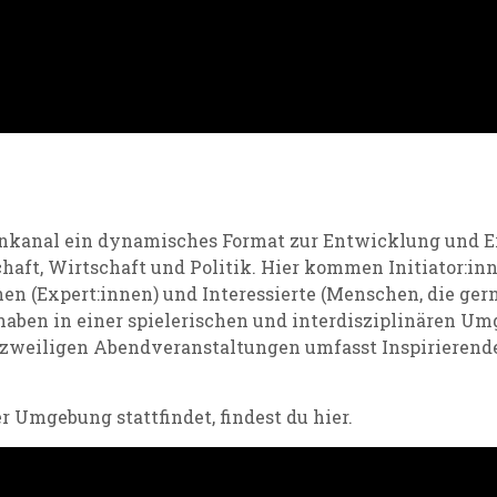
enkanal ein
dynamisches Format
zur Entwicklung und Er
haft, Wirtschaft und Politik.
Hier kommen
Initiator:in
nen
(Expert:innen) und Interessierte (Menschen, die ger
ben in einer spielerischen und interdisziplinären Um
rzweiligen Abendveranstaltungen umfasst Inspirierend
r Umgebung stattfindet, findest du
hier
​.