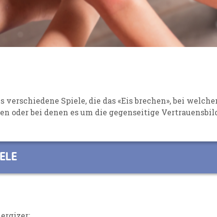
s verschiedene Spiele, die das
«Eis brechen», bei welch
n oder bei denen es um die gegenseitige
Vertrauensbil
ELE
ergizer: