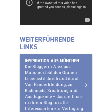
WEITERFÜHRENDE
LINKS
INSPIRATION AUS MÜNCHEN
Die Bloggerin Alex aus
München lebt den Grünen
Lebensstil durch und durch.
Von Kinderkleidung, zu
Bademode, Ernährung und
Ausflugsziele – das stellt sie
in ihrem Blog für alle
Interessierten zur Verfügung.