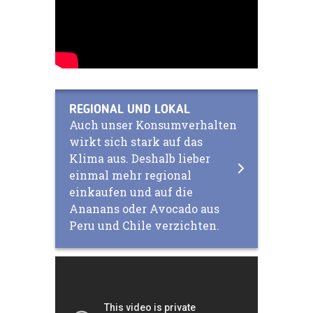
REGIONAL UND LOKAL
Auch unser Konsumverhalten
wirkt sich stark auf das
Klima aus. Deshalb lieber
einmal mehr regional
einkaufen und auf die
Ananans oder Avocado aus
Peru und Chile verzichten.