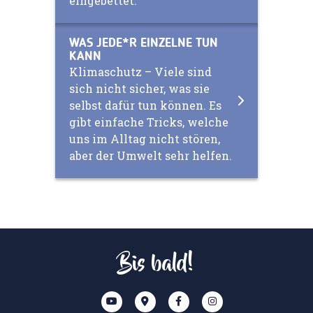
eingebettet.
WAS JEDE*R EINZELNE TUN
KANN
Klimaschutz – Viele sind
sich nicht sicher, was sie
selbst dafür tun können. Es
gibt einfache Tricks, welche
uns im Alltag nicht stören,
aber der Umwelt sehr helfen.
Bis bald!