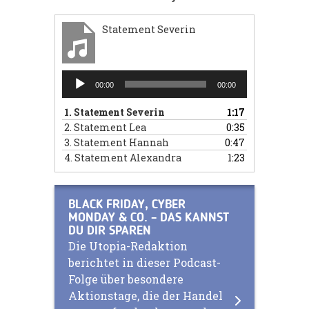
Statement Severin
Audio-
00:00
00:00
Player
1.
Statement Severin
1:17
2.
Statement Lea
0:35
3.
Statement Hannah
0:47
4.
Statement Alexandra
1:23
BLACK FRIDAY, CYBER
MONDAY & CO. – DAS KANNST
DU DIR SPAREN
Die Utopia-Redaktion
berichtet in dieser Podcast-
Folge über besondere
Aktionstage, die der Handel