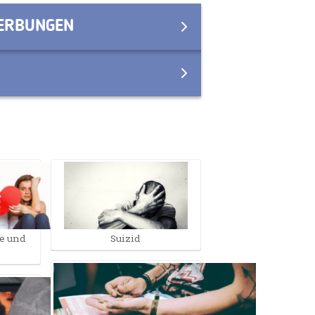
WERBUNGEN
be und
Suizid