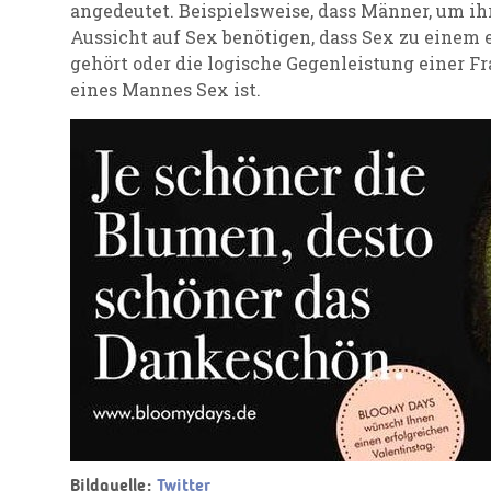
angedeutet. Beispielsweise, dass Männer, um ih
Aussicht auf Sex benötigen, dass Sex zu einem 
gehört oder die logische Gegenleistung einer F
eines Mannes Sex ist.
Bildquelle:
Twitter