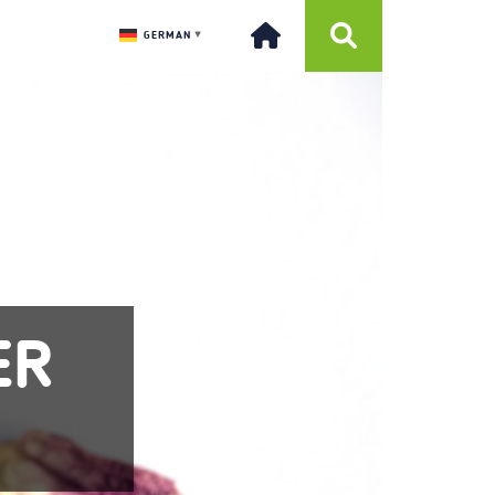
GERMAN
▼
ER