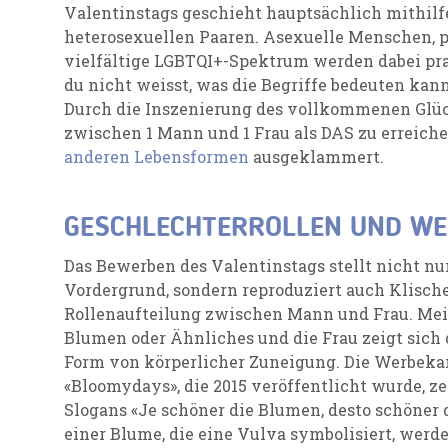
Valentinstags geschieht hauptsächlich mithilf
heterosexuellen Paaren. Asexuelle Menschen, 
vielfältige LGBTQI+-Spektrum werden dabei pra
du nicht weisst, was die Begriffe bedeuten kan
Durch die Inszenierung des vollkommenen Glüc
zwischen 1 Mann und 1 Frau als DAS zu erreiche
anderen Lebensformen
ausgeklammert.
GESCHLECHTERROLLEN UND W
Das Bewerben des Valentinstags stellt nicht nur
Vordergrund, sondern reproduziert auch Klische
Rollenaufteilung zwischen Mann und Frau. Meis
Blumen oder Ähnliches und die Frau zeigt sich 
Form von körperlicher Zuneigung. Die Werbe
«Bloomydays», die 2015 veröffentlicht wurde, zei
Slogans «Je schöner die Blumen, desto schöner
einer Blume, die eine Vulva symbolisiert, wer