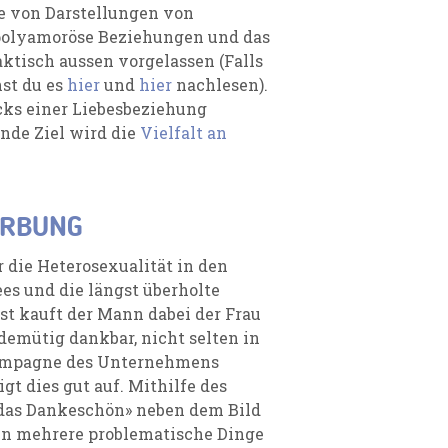
e von Darstellungen von
polyamoröse Beziehungen und das
ktisch aussen vorgelassen (Falls
nst du es
hier
und
hier
nachlesen).
ks einer Liebesbeziehung
nde Ziel wird die
Vielfalt an
ERBUNG
 die Heterosexualität in den
es und die längst überholte
t kauft der Mann dabei der Frau
demütig dankbar, nicht selten in
kampagne des Unternehmens
gt dies gut auf. Mithilfe des
 das Dankeschön» neben dem Bild
den mehrere problematische Dinge