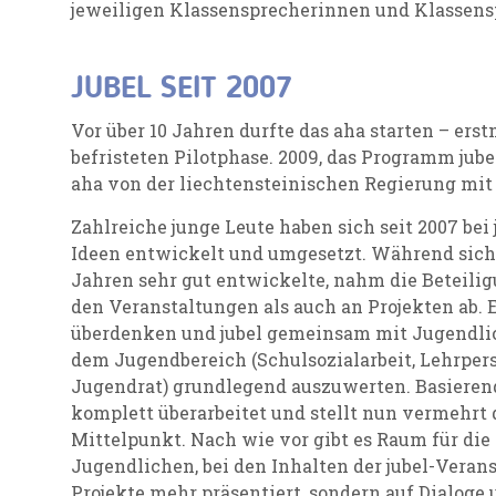
jeweiligen Klassensprecherinnen und Klassens
JUBEL SEIT 2007
Vor über 10 Jahren durfte das aha starten – ers
befristeten Pilotphase. 2009, das Programm jubel
aha von der liechtensteinischen Regierung mit
Zahlreiche junge Leute haben sich seit 2007 bei j
Ideen entwickelt und umgesetzt. Während sich j
Jahren sehr gut entwickelte, nahm die Beteili
den Veranstaltungen als auch an Projekten ab. E
überdenken und jubel gemeinsam mit Jugendli
dem Jugendbereich (Schulsozialarbeit, Lehrper
Jugendrat) grundlegend auszuwerten. Basierend
komplett überarbeitet und stellt nun vermehrt 
Mittelpunkt. Nach wie vor gibt es Raum für di
Jugendlichen, bei den Inhalten der jubel-Veran
Projekte mehr präsentiert, sondern auf Dialog