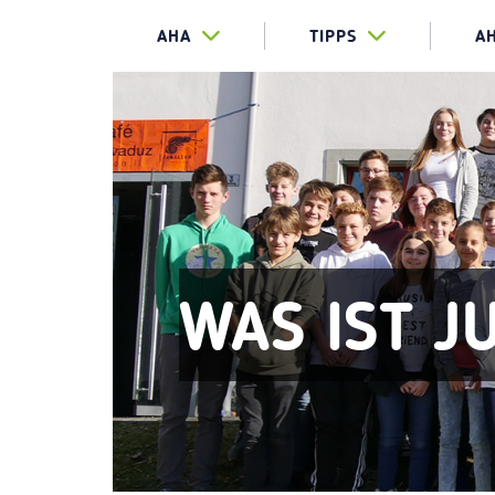
AHA
TIPPS
A
WAS IST J