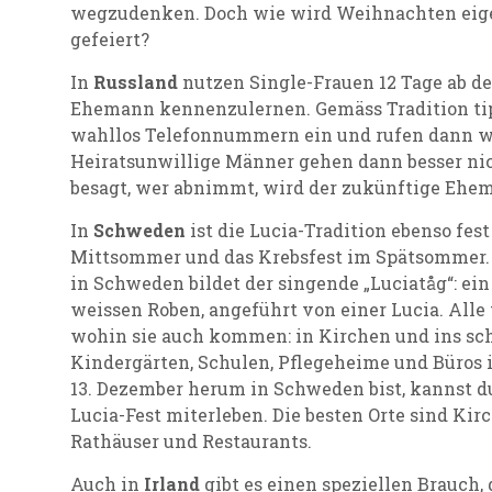
wegzudenken. Doch wie wird Weihnachten eige
gefeiert?
In
Russland
nutzen Single-Frauen 12 Tage ab d
Ehemann kennenzulernen. Gemäss Tradition tip
wahllos Telefonnummern ein und rufen dann w
Heiratsunwillige Männer gehen dann besser nic
besagt, wer abnimmt, wird der zukünftige Ehe
In
Schweden
ist die Lucia-Tradition ebenso fes
Mittsommer und das Krebsfest im Spätsommer. 
in Schweden bildet der singende „Luciatåg“: ei
weissen Roben, angeführt von einer Lucia. Alle
wohin sie auch kommen: in Kirchen und ins sc
Kindergärten, Schulen, Pflegeheime und Büros
13. Dezember herum in Schweden bist, kannst d
Lucia-Fest miterleben. Die besten Orte sind Kir
Rathäuser und Restaurants.
Auch in
Irland
gibt es einen speziellen Brauch