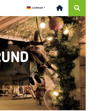
GERMAN
▼
RUND